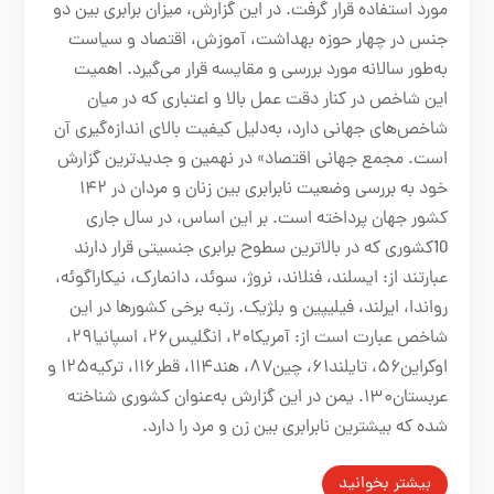
مورد استفاده قرار گرفت. در این گزارش، میزان برابری بین دو
جنس در چهار حوزه بهداشت، آموزش، اقتصاد و سیاست
به‌طور سالانه مورد بررسی و مقایسه قرار می‌گیرد. اهمیت
این شاخص در کنار دقت عمل بالا و اعتباری که در میان
شاخص‌های جهانی دارد، به‌دلیل کیفیت بالای اندازه‌گیری آن
است. مجمع جهانی اقتصاد» در نهمین و جدیدترین گزارش
خود به بررسی وضعیت نابرابری بین زنان و مردان در ۱۴۲
کشور جهان پرداخته است. بر این اساس، در سال جاری
10کشوری که در بالاترین سطوح برابری جنسیتی قرار دارند
عبارتند از: ایسلند، فنلاند، نروژ، سوئد، دانمارک، نیکاراگوئه،
رواندا، ایرلند، فیلیپین و بلژیک. رتبه برخی کشورها در این
شاخص عبارت است از: آمریکا۲۰، انگلیس۲۶، اسپانیا۲۹،
اوکراین۵۶، تایلند۶۱، چین۸۷، هند۱۱۴، قطر۱۱۶، ترکیه۱۲۵ و
عربستان۱۳۰. یمن در این گزارش به‌عنوان کشوری شناخته
شده که بیشترین نابرابری بین زن و مرد را دارد.
بیشتر بخوانید