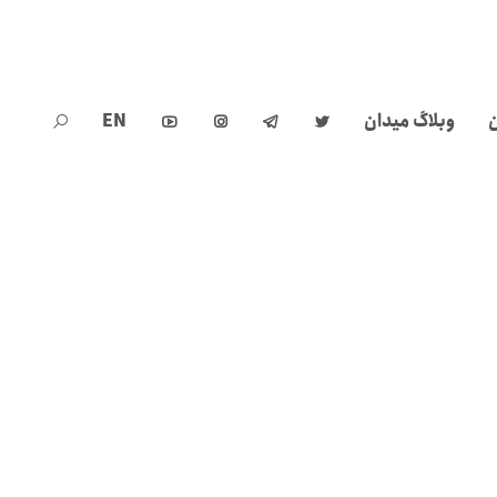
ن
وبلاگ میدان
EN




