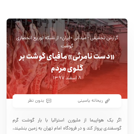
گزارش تحقیقی - میدانی «ایران» از شبکه توزیع انحصاری
گوشت
«دست نامرئی» مافیای گوشت بر
گلوی مردم
۸ اسفند ۱۳۹۷
ریحانه یاسینی
بدون نظر
اگر یک هواپیما از ملبورن استرالیا با بار گوشت گرم
گوسفندی پرواز کند و در فرودگاه امام تهران به زمین بنشیند،