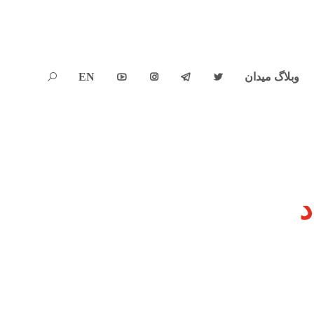
وبلاگ میدان
EN





د