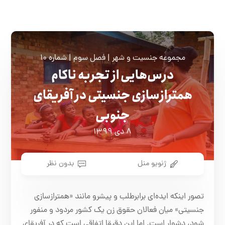
مجموعه جنسیت و شهر | فصل سوم | شماره ۱۰
درس‌هایی از تجربه ناکام
همترازسازی جنسیتی در آفریقای
جنوبی
۸ دی ۱۳۹۹
ژنويو منل
بدون نظر
تصور اینکه ایده‌ای برابرطلب و پیشرو مانند «همتراز‌سازی
جنسیتی» میان فعالان حقوق زن یک کشور مردود و منفور
شود، دشوار است. اما این دقیقا اتفاقی است که در آفریقای