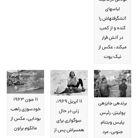
لباس‎های
آتش‎گرفته‎اش را
کنده و از کمپ
در آتش فرار
می‎کند، عکس از
نیک یوت
۱۱ جون ۱۹۶۳
۱۱ آپریل ۱۹۶۹،
برنده‎ی جایزه‎ی
خودسوزی راهب
زنی در حال
پولیتزر، رئیس
بودایی، عکس از
سوگواری برای
پلیس ویتنام
مالکوم براون
همسراش پس از
جنوبی، مرد