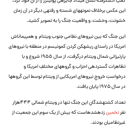
کمپ آتش‎گرفته‎ نشان می‎داد جایزه‎ی پولیتزر را از آن خود کرد،
این عکس برخلاف نمونه‎های شسته و رفته‎ی دیگر در آن زمان
خشونت، وحشت، و واقعیت جنگ را به تصویر کشید.
‎این جنگ که بین نیروهای نظامی جنوب ویتنام و هم‎پیمان‎اش
امریکا در راستای ریشه‎کن کردن کمونیسم در منطقه با نیروهای
پارتیزانی شمال ویتنام درگرفت، از سال ۱۹۵۵ شروع و با
تظاهرات گسترده‎ی احزاب و گروه‎های مختلفِ امریکا و
درخواستِ خروجِ نیروهای امریکایی از ویتنام توسط این گروه‎ها
در سال ۱۹۷۵ پایان یافت.
تعداد کشته‎شدگانِ این جنگ تنها در ویتنامِ شمالی ۴۴۴هزار
نفر
تخمین
زده‎شده‎است که بیش از یک سوم این جمعیت از
غیرنظامیان بودند.