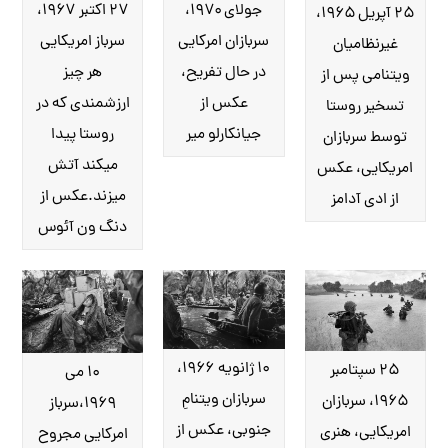
۲۷ اکتبر ۱۹۶۷،
جولای ۱۹۷۰،
۲۵ آپریل ۱۹۶۵،
سرباز امریکایی
سربازان امرکایی
غیرنظامیان
هر چیز
در حال تفریح،
ویتنامی پس از
ارزشمندی که در
عکس از
تسخیر روستا
روستا پیدا
جیانکارلو میر
توسط سربازان
می‎کند آتش
امریکایی، عکس
می‎زند.عکس از
از ادی آدامز
دنگ ون آئوس
۱۰ ژانویه ۱۹۶۶،
۲۵ سپتامبر
۱۰ می
سربازان ویتنامِ
۱۹۶۵، سربازان
۱۹۶۹،سرباز
جنوبی، عکس از
امریکایی، هنری
امرکایی مجروح