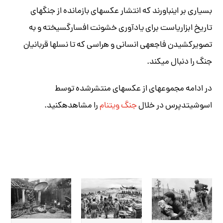
بسیاری بر این‎باورند که انتشار عکس‎های بازمانده از جنگ‎های
تاریخ ابزاری‎است برای یادآوری خشونت افسارگسیخته و به
تصویرکشیدن فاجعه‎ی انسانی‎ و هراسی که تا نسل‎ها قربانیان
جنگ را دنبال می‎کند.
در ادامه مجموعه‎ای از عکس‎های منتشرشده توسط
اسوشیتد‎پرس در خلال
جنگ‎ ویتنام
را مشاهده‎کنید.