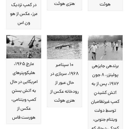
هنزی هوئت
هوئت
در کمپ نزدیک
مرز، عکس از هو
ون اس
مارچ ۱۹۶۵،
۱۰ سپتامبر
برنده‎ی جایزه‎ی
هلیکوپترهای
۱۹۶۸، سربازی در
پولیتزر، ۸ جون
امریکایی در حال
حال عبور از
۱۹۷۲، پس از به
به آتش بستنِ
رودخانه عکس از
آتش کشیدنِ
کمپ ویتنامی،
هنری هوئت
کمپ غیرنظامیان
عکس از
توسطِ دولت
هورست فاس
ویتنام جنوبی،
کودکی درحالی‎که