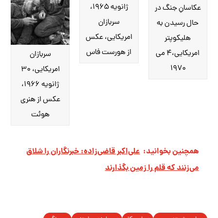
ژانویه ۱۹۶۵،
عکاسانِ جنگ در
سربازان
حال رسیدن به
امریکایی، عکس
هلی‎کوپتر
از هورست فاس
امریکایی،۴ می
سربازان
۱۹۷۰
امریکایی، ۳۰
ژانویه ۱۹۶۶،
عکس از هنری
هوئت
همچنین بخوانید:
علی‌اکبر قاضی‌زاده: خبرنگاران را شلاق
می‌زنند که قلم را زمین بگذارند