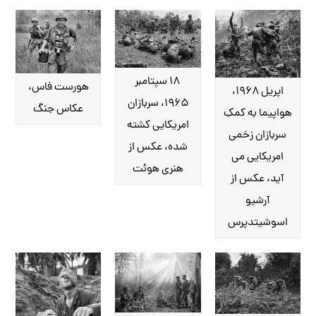
۱۸ سپتامبر
هورست فاس،
اپریل ۱۹۶۸،
۱۹۶۵، سربازان
عکاس جنگ
هواپیما به کمکِ
امریکایی کشته
سربازان زخمی
شده، عکس از
امریکایی می
هنری هوئت
آید، عکس از
آرشیو
اسوشیتدپرس