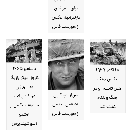
برای عقب‎راندن
پارتیزان‎ها، عکس
از هورست فاس
دسامبر ۱۹۶۵
۱۸ اکتبر ۱۹۶۹
کارول بیکر بازیگر
عکاس جنگ
به سربازانِ
هین ثانت، او در
سرباز امریکایی
امریکایی امید
جنگ ویتنام
ناشناس، عکس
می‎دهد، عکس از
کشته شد
از هورست فاس
آرشیو
اسوشیتدپرس