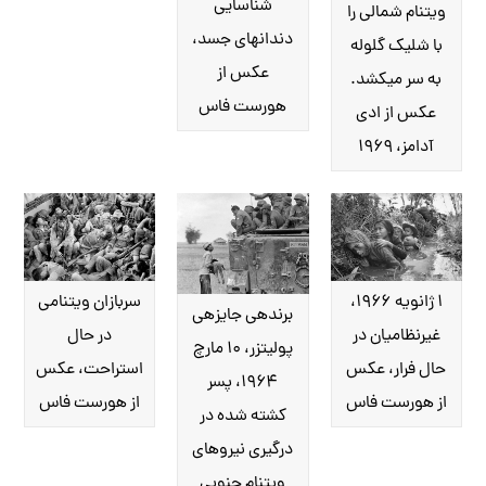
شناسایی
ویتنام شمالی را
دندان‎های جسد،
با شلیک گلوله
عکس از
به سر می‎کشد.
هورست فاس
عکس از ادی
آدامز، ۱۹۶۹
۱ ژانویه ۱۹۶۶،
سربازان ویتنامی
برنده‎‎ی جایزه‎ی
غیرنظامیان در
در حال
پولیتزر، ۱۰ مارچ
حال فرار، عکس
استراحت، عکس
۱۹۶۴، پسر
از هورست فاس
از هورست فاس
کشته شده در
درگیری نیروهای
ویتنام جنوبی