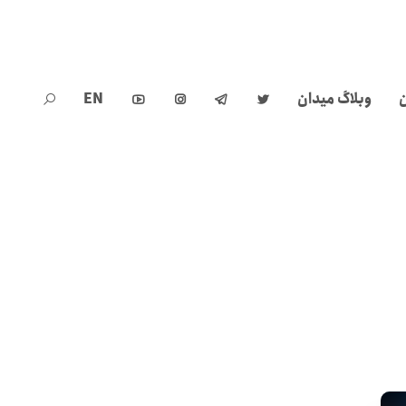
ن
وبلاگ میدان
EN




