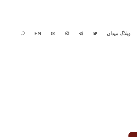
وبلاگ میدان
EN




