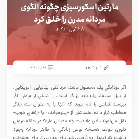
مارتین اسکورسیزی چگونه الگوی
مردانه مدرن را خلق کرد
۲۸ آبان ۱۳۹۳
تام شون
بدون نظر
اگر مردانگي يك محصول باشد، مردانگي ايتاليايي- امريكايي،
از قبل سينما، يك برند بزرگ است. از نسلي از مردان اگر
بپرسيد فيلمي را نام ببرند كه آنها را به عنوان يك مذكر
مخاطب قرار داده؛ همه‌شان از «پدرخوانده» يا «رفقاي خوب»
نقل مي‌آورند، اين واقعيت چه معنايي دارد؟ در حلقه دروني
تئوري مولف هميشه نوعي زنانگي به ظاهر مردانه وجود
داشت كه تبديل به فرصتي شد براي عده‌يي تا براي خشونت