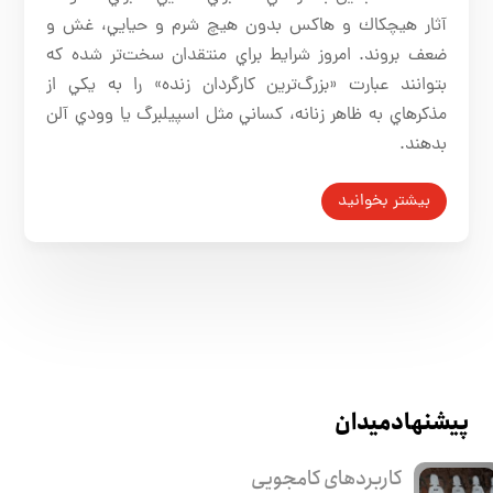
آثار هيچكاك و هاكس بدون هيچ شرم و حيايي، غش و
ضعف بروند. امروز شرايط براي منتقدان سخت‌تر شده كه
بتوانند عبارت «بزرگ‌ترين كارگردان زنده» را به يكي از
مذكر‌هاي به ظاهر زنانه، كساني مثل اسپيلبرگ يا وودي آلن
بدهند.
بیشتر بخوانید
پیشنهاد میدان
کاربرد‌های کامجویی