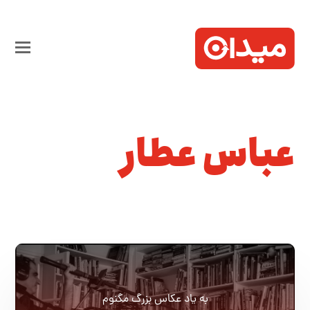
عباس عطار
به یاد عکاس بزرگ مگنوم