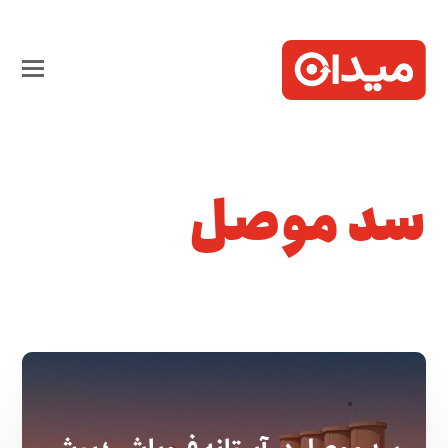
سد موصل