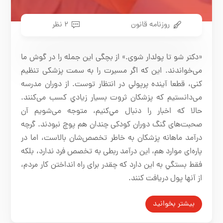
روزنامه قانون
۲ نظر
«دكتر شو تا پولدار شوی.» از بچگی اين جمله را در گوش ما
می‌خواندند. اين كه اگر مسيرت را به سمت پزشكی تنظيم
كنی، قطعا آينده پرپولي در انتظار توست. از دوران مدرسه
می‌دانستيم كه پزشكان ثروت بسيار زيادي كسب می‌كنند.
حالا كه اخبار را دنبال مي‌كنيم، متوجه می‌شويم آن
صحبت‌های گنگ دوران كودكی چندان هم پوچ نبودند. گرچه
درآمد ماهانه پزشكان به ‌خاطر تخصص‌شان بالاست، اما در
پاره‌ای موارد هم، اين درآمد ربطی به تخصص فرد ندارد، بلكه
فقط بستگي به اين دارد كه چقدر برای راه انداختن كار مردم،
از آنها پول دريافت كنند.
بیشتر بخوانید