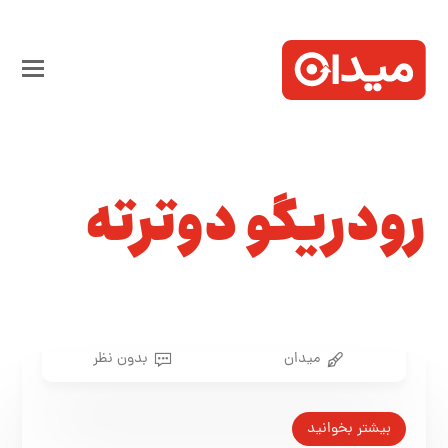
رودریگو دوترته
میدان
بدون نظر
بیشتر بخوانید