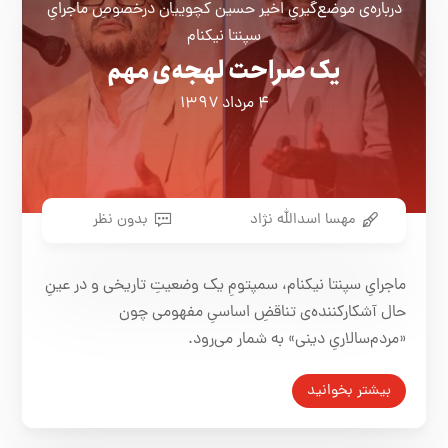
درباره‌ی موضع‌گیریِ اخیر حسین کچوییان درخصوصِ ماجرایِ
سپنتا نیکنام
یک صراحت لهجه‌ی مهم
۴ مرداد ۱۳۹۷
مهسا اسدالله نژاد
بدون نظر
ماجرایِ سپنتا نیکنام، سمپتومِ یک وضعیتِ تاریخی و در عینِ
حال آشکارکننده‌ی تناقضِ اساسیِ مفهومی چون
«مردم‌سالاریِ دینی» به شمار می‌رود.
بیشتر بخوانید