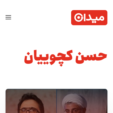
حسن کچوییان