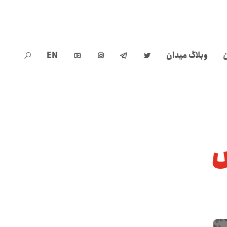
ن
وبلاگ میدان
EN





س