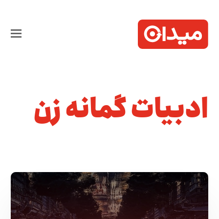
ادبیات گمانه زن