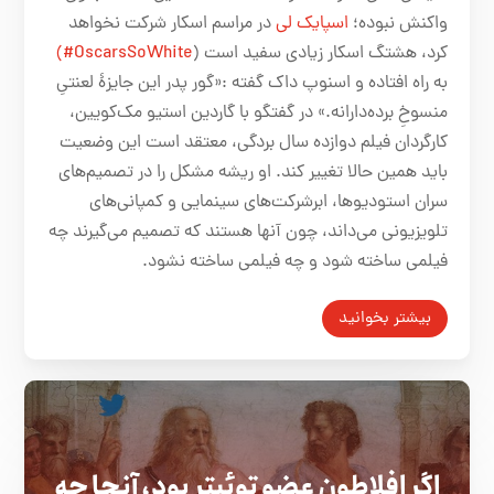
واکنش نبوده؛
اسپایک لی
در مراسم اسکار شرکت نخواهد
کرد، هشتگ اسکار زیادی سفید است (
OscarsSoWhite#)
به راه افتاده و اسنوپ داک گفته :«گور پدر این جایزۀ لعنتیِ
منسوخِ برده‌دارانه.» در گفتگو با گاردین استیو مک‌کویین،
کارگردان فیلم دوازده سال بردگی، معتقد است این وضعیت
باید همین حالا تغییر کند. او ریشه مشکل را در تصمیم‌های
سران استودیو‌ها، ابرشرکت‌های سینمایی و کمپانی‌های
تلویزیونی می‌داند، چون آنها هستند که تصمیم می‌گیرند چه
فیلمی ساخته شود و چه فیلمی ساخته نشود.
بیشتر بخوانید
اگر افلاطون عضو توئیتر بود، آنجا چه