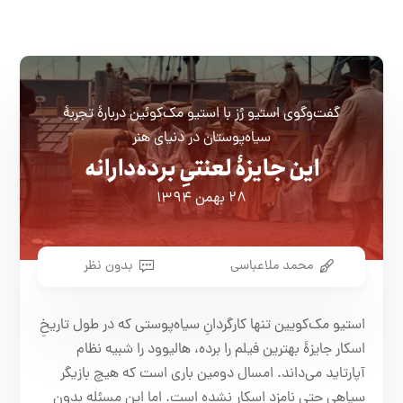
گفت‌وگوی استیو رُز با استیو مک‌کوئین دربارۀ تجربۀ
سیاه‌پوستان در دنیای هنر
این جایزۀ لعنتیِ برده‌دارانه
۲۸ بهمن ۱۳۹۴
محمد ملاعباسی
بدون نظر
استیو مک‌کویین تنها کارگردانِ سیاه‌پوستی که در طول تاریخِ
اسکار جایزۀ بهترین فیلم را برده، هالیوود را شبیه نظام
آپارتاید می‌داند. امسال دومین باری است که هیچ بازیگر
سیاهی حتی نامزد اسکار نشده است. اما این مسئله بدون