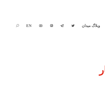
وبلاگ میدان
EN





ر