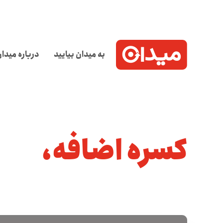
به میدان بیایید
درباره میدا
کسره اضافه،