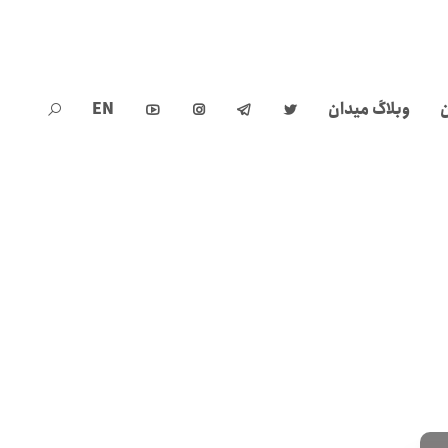
ن
وبلاگ میدان
EN




