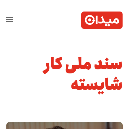
سند ملی کار
شایسته