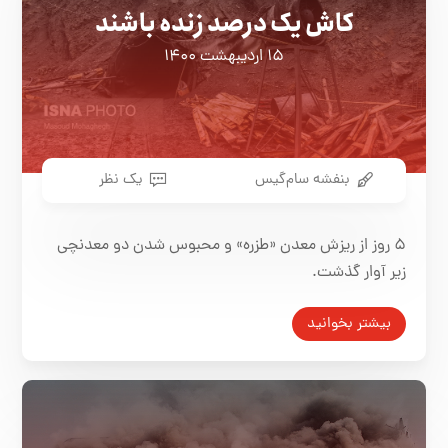
کاش یک درصد زنده باشند
۱۵ اردیبهشت ۱۴۰۰
بنفشه سام‌گيس
یک نظر
۵ روز از ريزش معدن «طزره» و محبوس شدن دو معدنچی
زير آوار گذشت.
بیشتر بخوانید