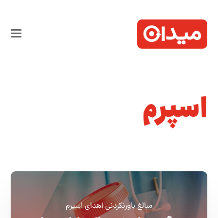
اسپرم
مبالغ باورنکردنی اهدای اسپرم