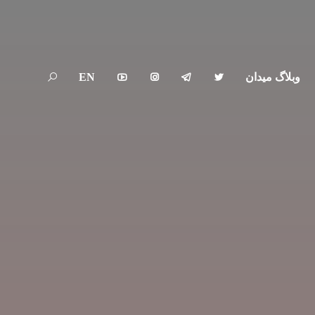
وبلاگ میدان
EN




